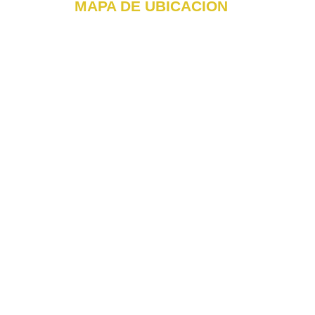
MAPA DE UBICACIÓN
CARRERA 49 # 44-15 Barrio la Gloria
Itagüi Antioquia - Colombia