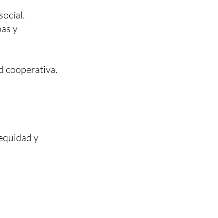
social.
bas y
d cooperativa.
equidad y