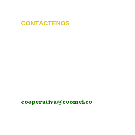
CONTÁCTENOS
LLÁMENOS
3741335
604
cooperativa@coomei.co