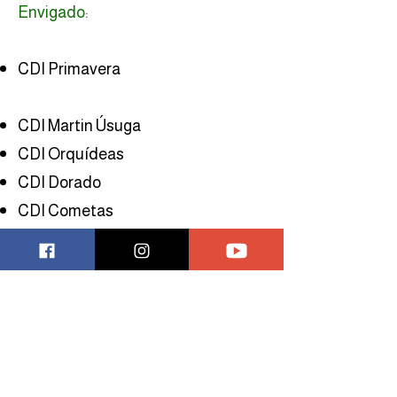
Envigado:
CDI Primavera
CDI Martin Úsuga
CDI Orquídeas
CDI Dorado
CDI Cometas
CDI Andalucía
CDI Hadas y Gnomos
CDI Palmas
Hogar Infantil Encanto Mágico
La Estrella: